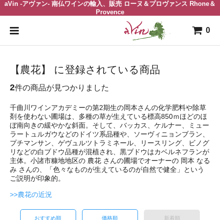
aVin -アヴァン- 南仏ワインの輸入、販売 ローヌ＆プロヴァンス Rhone＆
Provence
0
【農花】 に登録されている商品
2
件の商品が見つかりました
千曲川ワインアカデミーの第2期生の岡本さんの化学肥料や除草
剤を使わない圃場は、多種の草が生えている標高850ｍほどのほ
ぼ南向きの緩やかな斜面。そして、バッカス、ケルナー、ミュー
ラートュルガウなどのドイツ系品種や、ソーヴィニョンブラン、
プチマンサン、ゲヴュルツトラミネール、リースリング、ビノグ
リなどの白ブドウ品種が混植され、黒ブドウはカベルネフランが
主体。小諸市糠地地区の 農花 さんの圃場でオーナーの 岡本 なる
み さんの、「色々なものが生えているのが自然で健全」という
ご説明が印象的。
>>農花の近況
おすすめ順
価格順
新着順