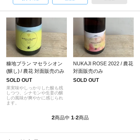
糠地ブラン マセラシオン
NUKAJI ROSE 2022 / 農花
(醸し) / 農花 対面販売のみ
対面販売のみ
SOLD OUT
SOLD OUT
果実味やしっかりした酸も残
しつつ、シナモンや生姜の醸
しの風味が爽やかに感じられ
ます。
2
1
2
商品中
-
商品