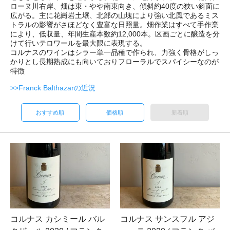
ローヌ川右岸、畑は東・やや南東向き、傾斜約40度の狭い斜面に
広がる。主に花崗岩土壌、北部の山塊により強い北風であるミス
トラルの影響がさほどなく豊富な日照量。畑作業はすべて手作業
により、低収量、年間生産本数約12,000本。区画ごとに醸造を分
けて行いテロワールを最大限に表現する。
コルナスのワインはシラー単一品種で作られ、力強く骨格がしっ
かりとし長期熟成にも向いておりフローラルでスパイシーなのが
特徴
>>Franck Balthazarの近況
おすすめ順
価格順
新着順
コルナス カシミール バル
コルナス サンスフル アジ