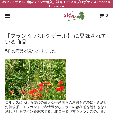
aVin -アヴァン- 南仏ワインの輸入、販売 ローヌ＆プロヴァンス Rhone＆
Provence
0
【フランク バルタザール】 に登録されて
いる商品
5
件の商品が見つかりました
コルナスにおける歴代の偉大な生産者らの意思を純粋に引き継い
だ伝統派。エレガントで表情豊かなシラーの存在感を紛れもなく
感じさせるワインを追求する。北ローヌ地方ヴァランスの北西、