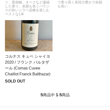
ツ、黒胡椒、オークなど凝縮
で香り高く表現力豊かで余韻
した香り。余韻も長くバラン
も長い
スの良いシラー品種を楽しむ
ベストな1本
コルナス キュベ シャイヨ
2020 / フランク バルタザ
ール (Cornas Cuvee
Chaillot Franck Balthazar)
SOLD OUT
5
1
5
商品中
-
商品