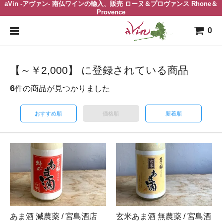
aVin -アヴァン- 南仏ワインの輸入、販売 ローヌ＆プロヴァンス Rhone＆
Provence
0
【～￥2,000】 に登録されている商品
6
件の商品が見つかりました
おすすめ順
価格順
新着順
あま酒 減農薬 / 宮島酒店
玄米あま酒 無農薬 / 宮島酒