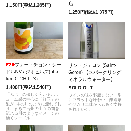
店
1,150円(税込1,265円)
1,250円(税込1,375円)
ファー・チョン・シー
サン・ジェロン (Saint-
ドルNV / ジオヒルズ(pha
Geron) 【スパークリング
tron GIOHILLS)
ミネラルウォーター】
1,400円(税込1,540円)
SOLD OUT
「ふじ」の優しく広がるボリ
ワインの味を邪魔しない非常
ューム感の中心に「紅玉」の
にフラットな味わい。醸造家
酸が1本の川のように流れてお
やソムリエ達からも高く支持
り、まるで言州の山々の間を
されている。
流れる川のようなイメージの
湧くシードル