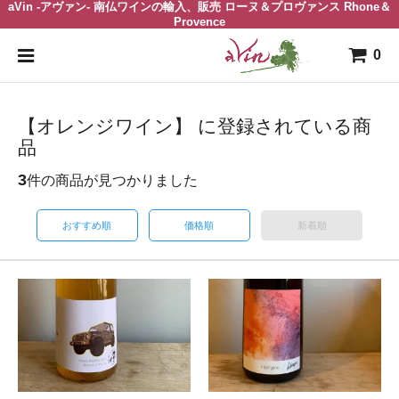
aVin -アヴァン- 南仏ワインの輸入、販売 ローヌ＆プロヴァンス Rhone＆
Provence
0
【オレンジワイン】 に登録されている商
品
3
件の商品が見つかりました
おすすめ順
価格順
新着順