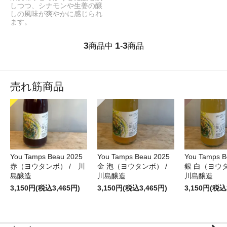
しつつ、シナモンや生姜の醸
しの風味が爽やかに感じられ
ます。
3
1
3
商品中
-
商品
売れ筋商品
You Tamps Beau 2025
You Tamps Beau 2025
You Tamps B
赤（ヨウタンボ） / 川
金 泡（ヨウタンボ） /
銀 白（ヨウ
島醸造
川島醸造
川島醸造
3,150円(税込3,465円)
3,150円(税込3,465円)
3,150円(税込