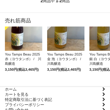
2
1
2
商品中
-
商品
売れ筋商品
You Tamps Beau 2025
You Tamps Beau 2025
You Tamps B
赤（ヨウタンボ） / 川
金 泡（ヨウタンボ） /
銀 白（ヨウ
島醸造
川島醸造
川島醸造
3,150円(税込3,465円)
3,150円(税込3,465円)
3,150円(税込
ホーム
カートを見る
特定商取引法に基づく表記
プライバシーポリシー
お問い合わせ