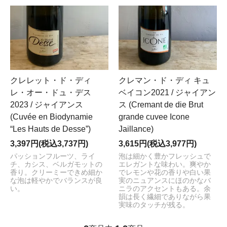
クレレット・ド・ディ
クレマン・ド・ディ キュ
レ・オー・ドュ・デス
ベイコン2021 / ジャイアン
2023 / ジャイアンス
ス (Cremant de die Brut
(Cuvée en Biodynamie
grande cuvee Icone
“Les Hauts de Desse”)
Jaillance)
3,397円(税込3,737円)
3,615円(税込3,977円)
パッションフルーツ、ライ
泡は細かく豊かフレッシュで
チ、カシス、ベルガモットの
エレガントな味わい。爽やか
香り。クリーミーできめ細か
でレモンや花の香りや白い果
な泡は軽やかでバランスが良
実のニュアンスにほのかなバ
い。
ニラのアクセントもある。余
韻は長く繊細でありながら果
実味のタッチが残る。