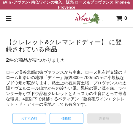
aVin -アヴァン- 南仏ワインの輸入、販売 ローヌ＆プロヴァンス Rhone＆
Provence
0
【クレレット&クレマンドディー】 に登
録されている商品
2
件の商品が見つかりました
ローヌ渓谷北部の街ヴァランスから南東、ローヌ川左岸支流のド
ローム川沿いの地域「ディー」海抜300～700ｍの丘に小規模な
ブドウ畑が広がります。粘土上の石灰質土壌、プロヴァンスの太
陽とヴェルコール山地からの冷たい風、黒松の覆い茂る森、ラベ
ンダー畑がブドウ品種クレレットとミュスカの生育にとって最適
な環境。4度以下で発酵するペティアン（微発砲ワイン）クレレ
ット・ド・ディーの産地としても有名です。
おすすめ順
価格順
新着順