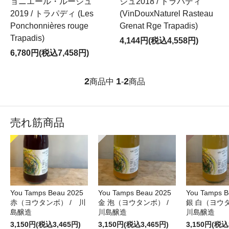
ョニエール・ルージュ
ジュ2018 / トラパディ
2019 / トラパディ (Les
(VinDouxNaturel Rasteau
Ponchonnières rouge
Grenat Rge Trapadis)
Trapadis)
4,144円(税込4,558円)
6,780円(税込7,458円)
2
1
2
商品中
-
商品
売れ筋商品
You Tamps Beau 2025
You Tamps Beau 2025
You Tamps B
赤（ヨウタンボ） / 川
金 泡（ヨウタンボ） /
銀 白（ヨウ
島醸造
川島醸造
川島醸造
3,150円(税込3,465円)
3,150円(税込3,465円)
3,150円(税込