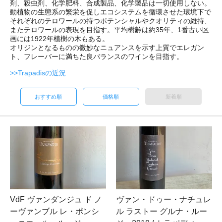
剤、殺虫剤、化学肥料、合成製品、化学製品は一切使用しない。
動植物の生態系の繁栄を促しエコシステムを循環させた環境下で
それぞれのテロワールの持つポテンシャルやクオリティの維持、
またテロワールの表現を目指す。平均樹齢は約35年、1番古い区
画には1922年植樹の木もある。
オリジンとなるものの微妙なニュアンスを示す上質でエレガン
ト、フレーバーに満ちた良バランスのワインを目指す。
>>Trapadisの近況
おすすめ順
価格順
新着順
VdF ヴァンダンジュ ド ノ
ヴァン・ドゥー・ナチュレ
ーヴァンブル レ・ポンシ
ル ラストー グルナ・ルー