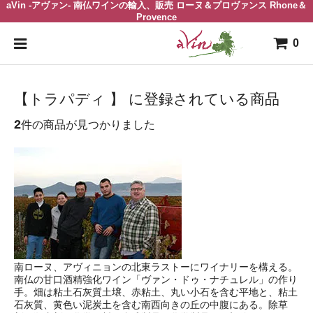
aVin -アヴァン- 南仏ワインの輸入、販売 ローヌ＆プロヴァンス Rhone＆
Provence
0
【トラパディ 】 に登録されている商品
2
件の商品が見つかりました
南ローヌ、アヴィニョンの北東ラストーにワイナリーを構える。
南仏の甘口酒精強化ワイン「ヴァン・ドゥ・ナチュレル」の作り
手。畑は粘土石灰質土壌、赤粘土、丸い小石を含む平地と、粘土
石灰質、黄色い泥炭土を含む南西向きの丘の中腹にある。除草