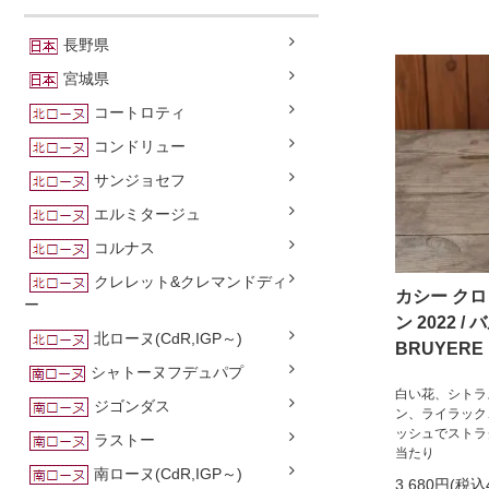
長野県
宮城県
コートロティ
コンドリュー
サンジョセフ
エルミタージュ
コルナス
クレレット&クレマンドディ
カシー クロ
ー
ン 2022 / 
北ローヌ(CdR,IGP～)
BRUYERE b
シャトーヌフデュパプ
白い花、シトラ
ジゴンダス
ン、ライラック
ッシュでストラ
ラストー
当たり
南ローヌ(CdR,IGP～)
3,680円(税込