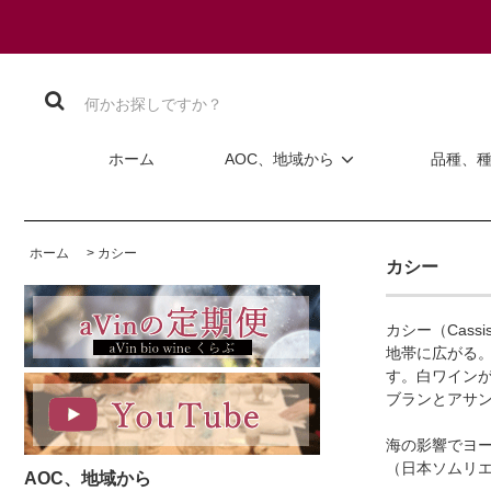
ホーム
AOC、地域から
品種、
ホーム
>
カシー
カシー
カシー（Cas
地帯に広がる
す。白ワインが
ブランとアサ
海の影響でヨ
（日本ソムリエ協
AOC、地域から