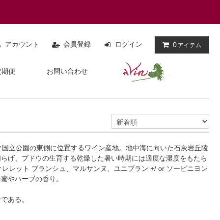
アカウント
会員登録
ログイン
0
アイテム
定期便
お問い合わせ
ンク国立公園の東側に位置するワイン産地。地中海に向いた石灰岩丘陵
和らげ、ブドウの生育する乾燥した暑い時期には適度な湿度をもたら
ット ブランシュ、マルサンヌ、ユニブラン +/ or ソービニヨン
蜂蜜やハーブの香り。
せである。