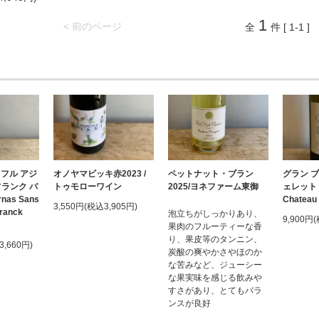
1
< 前のページ
全
件 [ 1-1 ]
フル アジ
オノヤマビッキ赤2023 /
ペットナット・ブラン
グラン ブラ
 フランク バ
トゥモローワイン
2025/ヨネファーム東御
ェレット (l
nas Sans
Chateau 
3,550円(税込3,905円)
Franck
泡立ちがしっかりあり、
9,900円
果肉のフルーティーな香
り、果皮等のタンニン、
3,660円)
炭酸の爽やかさやほのか
な苦みなど、ジューシー
な果実味を感じる飲みや
すさがあり、とてもバラ
ンスが良好