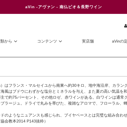
aVin -アヴァン - 南仏ビオ＆長野ワイン
種類から
コンテンツ
実店舗
aVinの
sis）はフランス・マルセイユから南東へ約30キロ、地中海沿岸、カラ
。海風はブドウにわずかな塩分とミネラルを与え、また夏の高い気温を
主で約75パーセント、その他ロゼ、赤ワインがある。白ワインは通常クレレ
ンブラージュ。ドライで丸みを帯びた、複雑なアロマで、フローラル、
ードのようなニュアンスも感じられ、ブイヤベースとは完璧な組み合わ
会教本2014 P143抜粋）