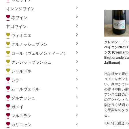
オレンジワイン
赤ワイン
甘口ワイン
ヴィオニエ
クレマン・ド・
グルナッシュブラン
ベイコン2021 
ンス (Cremant d
ロール（ヴェルメンティーノ）
Brut grande cu
クレレットブランシュ
Jaillance)
シャルドネ
泡は細かく豊か
ュでエレガント
シラー
い。爽やかでレ
ムールヴェドル
の香りや白い果
アンスにほのか
グルナッシュ
のアクセントも
韻は長く繊細で
ガメイ
ら果実味のタッ
る。
マルスラン
3,615円(税込3,
カリニャン