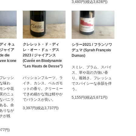
3,480円(税込3,828円)
ディ キュ
クレレット・ド・ディ
シラー2021 / フランソワ
/ ジャイア
レ・オー・ドュ・デス
デュマ (Syrah François
e die
2023 / ジャイアンス
Dumas)
vee Icone
(Cuvée en Biodynamie
“Les Hauts de Desse”)
スミレ、プラム、スパイ
ス、草や花の力強い香
フレッシ
パッションフルーツ、ラ
り。複雑さ、フレッシュ
な味わ
イチ、カシス、ベルガモ
でスパイシーな余韻を伴
モンや花
ットの香り。クリーミー
う。
実のニュ
できめ細かな泡は軽やか
5,155円(税込5,671円)
なバニラ
でバランスが良い。
ある。余
3,397円(税込3,737円)
ありなが
チが残
977円)