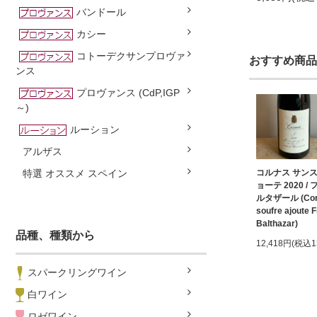
バンドール
カシー
コトーデクサンプロヴァ
おすすめ商品
ンス
プロヴァンス (CdP,IGP
～)
ルーション
アルザス
コルナス サンス
特選 オススメ スペイン
ョーテ 2020 /
ルタザール (Cor
soufre ajoute 
Balthazar)
品種、種類から
12,418円(税込1
スパークリングワイン
白ワイン
ロゼワイン