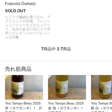
Francois Dumas)
SOLD OUT
ピュアで繊細な香り立ち、ア
プリコットや白桃、フレッシ
ュジンジャーなどのニュアン
ス、丸みのある口当たりで非
常にエレガントかつフレッシ
ュな印象
7
1
7
商品中
-
商品
売れ筋商品
You Tamps Beau 2025
You Tamps Beau 2025
You Tamps B
赤（ヨウタンボ） / 川
金 泡（ヨウタンボ） /
銀 白（ヨウ