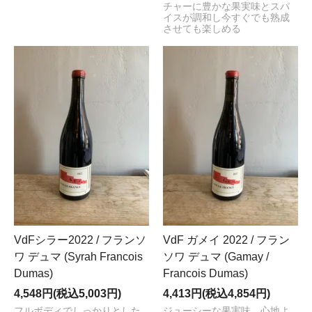
チャーに豊かな果実味とスパ
イスが調和し今すぐでも熟成
させても楽しめる
VdFシラー2022 / フランソ
VdF ガメイ 2022 / フラン
ワ デュマ (Syrah Francois
ソワ デュマ (Gamay /
Dumas)
Francois Dumas)
4,548円(税込5,003円)
4,413円(税込4,854円)
フルボディでしっかりとした
ジューシーな果実味、心地よ