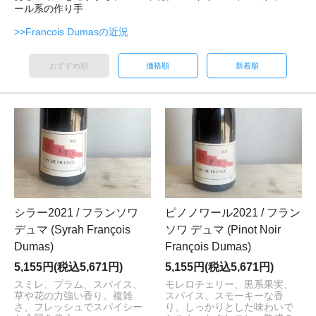
ール系の作り手
>>Francois Dumasの近況
おすすめ順
価格順
新着順
シラー2021 / フランソワ
ピノノワール2021 / フラン
デュマ (Syrah François
ソワ デュマ (Pinot Noir
Dumas)
François Dumas)
5,155円(税込5,671円)
5,155円(税込5,671円)
スミレ、プラム、スパイス、
モレロチェリー、黒系果実、
草や花の力強い香り。複雑
スパイス、スモーキーな香
さ、フレッシュでスパイシー
り。しっかりとした味わいで