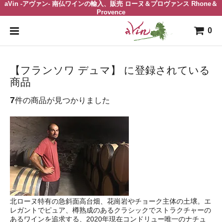
aVin -アヴァン- 南仏ワインの輸入、販売 ローヌ＆プロヴァンス Rhone＆
Provence
0
【フランソワ デュマ】 に登録されている
商品
7
件の商品が見つかりました
北ローヌ特有の急斜面高台畑、花崗岩やチョーク主体の土壌。エ
レガントでピュア、樽熟成のあるクラシックでストラクチャーの
あるワインを追求する、2020年現在コンドリュー唯一のナチュ