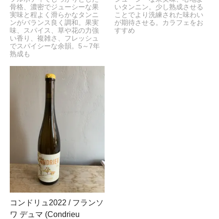
骨格、濃密でジューシーな果
いタンニン。少し熟成させる
実味と程よく滑らかなタンニ
ことでより洗練された味わい
ンがバランス良く調和。果実
が期待させる。カラフェをお
味、スパイス、草や花の力強
すすめ
い香り、複雑さ、フレッシュ
でスパイシーな余韻。5～7年
熟成も
コンドリュ2022 / フランソ
ワ デュマ (Condrieu