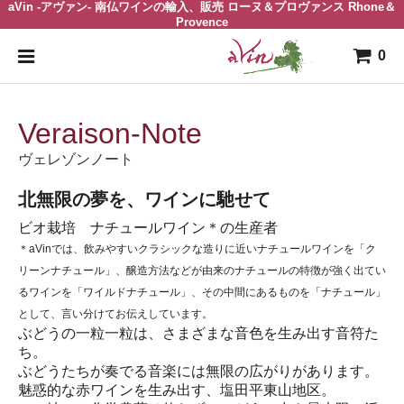
aVin -アヴァン- 南仏ワインの輸入、販売 ローヌ＆プロヴァンス Rhone＆
Provence
0
Veraison-Note
ヴェレゾンノート
北無限の夢を、ワインに馳せて
ビオ栽培 ナチュールワイン＊の生産者
＊aVinでは、飲みやすいクラシックな造りに近いナチュールワインを「ク
リーンナチュール」、醸造方法などが由来のナチュールの特徴が強く出てい
るワインを「ワイルドナチュール」、その中間にあるものを「ナチュール」
として、言い分けてお伝えしています。
ぶどうの一粒一粒は、さまざまな音色を生み出す音符た
ち。
ぶどうたちが奏でる音楽には無限の広がりがあります。
魅惑的な赤ワインを生み出す、塩田平東山地区。