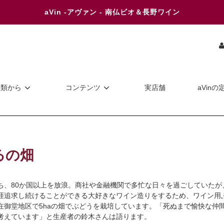
aVin -アヴァン - 南仏ビオ＆長野ワイン
種類から
コンテンツ
実店舗
aVinの
るの畑
ち、80か国以上を放浪。商社や金融機関で多忙な日々を過ごしていた
涯追求し続けることができる大好きなワイン造りをするため、ワイン用
在御堂地区で5haの畑でぶどうを栽培しています。「死ぬまで愉快な仲
考えています」と生産者の鈴木さんは語ります。