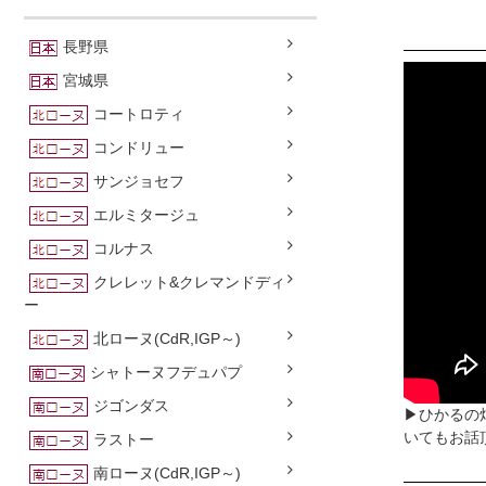
長野県
宮城県
コートロティ
コンドリュー
サンジョセフ
エルミタージュ
コルナス
クレレット&クレマンドディ
ー
北ローヌ(CdR,IGP～)
シャトーヌフデュパプ
ジゴンダス
▶ひかるの
いてもお話
ラストー
南ローヌ(CdR,IGP～)