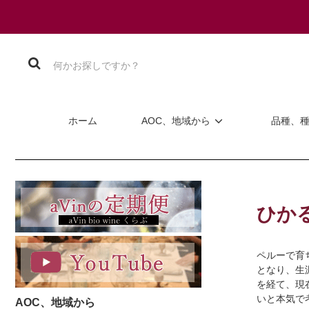
ホーム
AOC、地域から
品種、
ひか
ペルーで育
となり、生
を経て、現
いと本気で
AOC、地域から