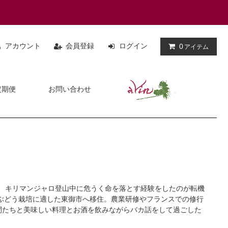
アカウント
会員登録
ログイン
0
アイテム
定期便
お問い合わせ
が、キリマンジャロ登山中に危うく命を落とす経験をしたのが転機
ぶどう栽培に適した東御市へ移住。農業研修やフランスでの修行
間たちと美味しい料理とお酒を飲みながらバカ話をして過ごした