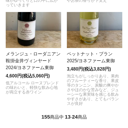
味がゆっくりと口の中に広が
やお茶の香りが下支え
っていきます
メランジュ・ローダニアン
ペットナット・ブラン
鞍掛金井ヴィンヤード
2025/ヨネファーム東御
2024/ヨネファーム東御
3,480円(税込3,828円)
4,600円(税込5,060円)
泡立ちがしっかりあり、果肉
のフルーティーな香り、果皮
低アルコール ローヌブレンド
等のタンニン、炭酸の爽やか
の味わいと、軽快な飲み心地
さやほのかな苦みなど、ジュ
が両立する赤ワイン
ーシーな果実味を感じる飲み
やすさがあり、とてもバラン
スが良好
155
13
24
商品中
-
商品