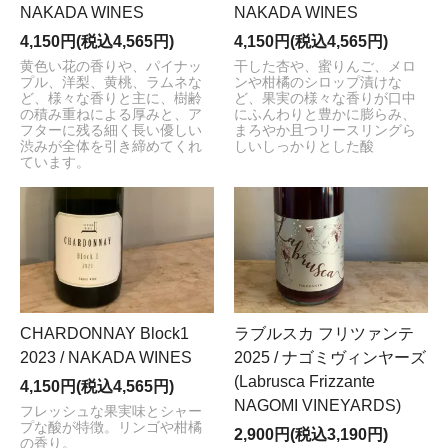
NAKADA WINES
NAKADA WINES
4,150円(税込4,565円)
4,150円(税込4,565円)
黄色い花の香りや、パイナッ
干した杏や、蜜りんご、メロ
プル、洋梨、黄桃、ラムネな
ンや柑橘のシロップ漬けな
ど、様々な香りと主に、樹齢
ど、果実の様々な香りが口中
の積み重ねによる厚みと、ア
にふんわりと豊かに膨らみ、
フターに残る細く長い優しい
まろやか且つリースリングら
渋みが全体を引き締めてくれ
しいしっかりとした酸
ています。
CHARDONNAY Block1
ラブルスカ フリツァンテ
2023 / NAKADA WINES
2025 / ナゴミヴィンヤーズ
(Labrusca Frizzante
4,150円(税込4,565円)
NAGOMI VINEYARDS)
フレッシュな果実味とシャー
プな酸が特徴。リンゴや柑橘
2,900円(税込3,190円)
の香り。