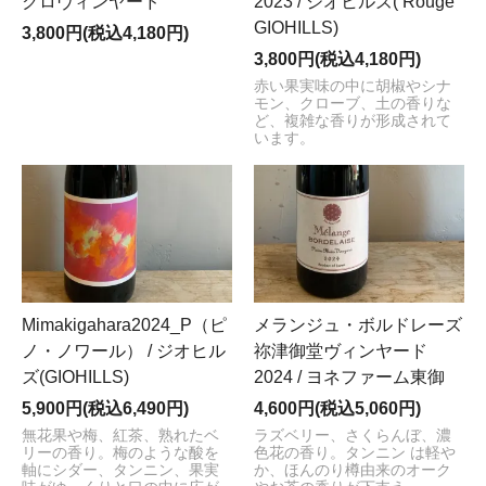
クロヴィンヤード
2023 / ジオヒルズ( Rouge
GIOHILLS)
3,800円(税込4,180円)
3,800円(税込4,180円)
赤い果実味の中に胡椒やシナ
モン、クローブ、土の香りな
ど、複雑な香りが形成されて
います。
Mimakigahara2024_P（ピ
メランジュ・ボルドレーズ
ノ・ノワール） / ジオヒル
祢津御堂ヴィンヤード
ズ(GIOHILLS)
2024 / ヨネファーム東御
5,900円(税込6,490円)
4,600円(税込5,060円)
無花果や梅、紅茶、熟れたベ
ラズベリー、さくらんぼ、濃
リーの香り。梅のような酸を
色花の香り。タンニン は軽や
軸にシダー、タンニン、果実
か、ほんのり樽由来のオーク