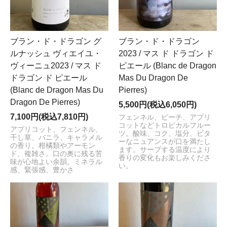
ブラン・ド・ドラゴン グ
ブラン・ド・ドラゴン
ルナッシュ ヴィエイユ・
2023 / マス ド ドラゴン ド
ヴィーニュ2023 / マス ド
ピエール (Blanc de Dragon
ドラゴン ド ピエール
Mas Du Dragon De
(Blanc de Dragon Mas Du
Pierres)
Dragon De Pierres)
5,500円(税込6,050円)
7,100円(税込7,810円)
フェンネル、ピーチ、アプリ
コットなどトロピカルフルー
アプリコット、フェンネル、
ツ。酸味、コク、塩分、ビタ
干し草、バニラ、キャラメル
ーなニュアンスが口を満たし
の香り。柑橘類やアーモン
ます。サーブする温度により
ド、複雑さ。口の奥に残る苦
香りの変化もお楽しみくださ
味が心地よい余韻。ミネラル
い。
感、緊張感、豊かさ