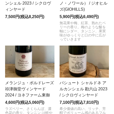
ンシェル 2023 / シクロヴ
ノ・ノワール） / ジオヒル
ィンヤード
ズ(GIOHILLS)
7,500円(税込8,250円)
5,900円(税込6,490円)
無花果や梅、紅茶、熟れたベ
リーの香り。梅のような酸を
軸にシダー、タンニン、果実
味がゆっくりと口の中に広が
っていきます
メランジュ・ボルドレーズ
パシュート シャルドネ ア
祢津御堂ヴィンヤード
ルカンシェル 勘六山 2023
2024 / ヨネファーム東御
/ シクロヴィンヤード
4,600円(税込5,060円)
7,100円(税込7,810円)
ラズベリー、さくらんぼ、濃
希少価値の高い、リッチ、芳
色花の香り。タンニン は軽や
醇でボリューム感のあるフル