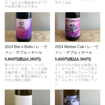
か、ほんのり樽由来のオーク
ボディの白
やお茶の香りが下支え
2024 Bits n Bobs / レ・ヴ
2024 Mellow Cab / レ・ヴ
ァン・デブルィヤール
ァン・デブルィヤール
5,800円(税込6,380円)
5,800円(税込6,380円)
香りはラズベリー、イバラ、
メルローの力強さが前面に出
キイチゴ、紅葉、そして山椒
て、カベルネ・フランの柔ら
の梅の香り。口当たりは爽や
かく、風味豊かでハーブのよ
かで、赤い果実の風味がしな
うなニュアンスが広がりま
やかな風味と調和
す。エレガントで力強いワイ
ン