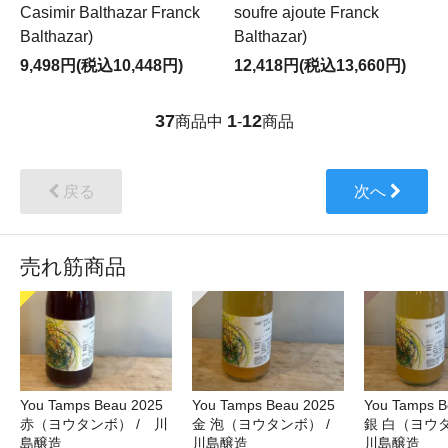
Casimir Balthazar Franck
soufre ajoute Franck
Balthazar)
Balthazar)
9,498円(税込10,448円)
12,418円(税込13,660円)
37
1
12
商品中
-
商品
戻る
次へ
売れ筋商品
You Tamps Beau 2025
You Tamps Beau 2025
You Tamps B
赤（ヨウタンボ） / 川
金 泡（ヨウタンボ） /
銀 白（ヨウ
島醸造
川島醸造
川島醸造