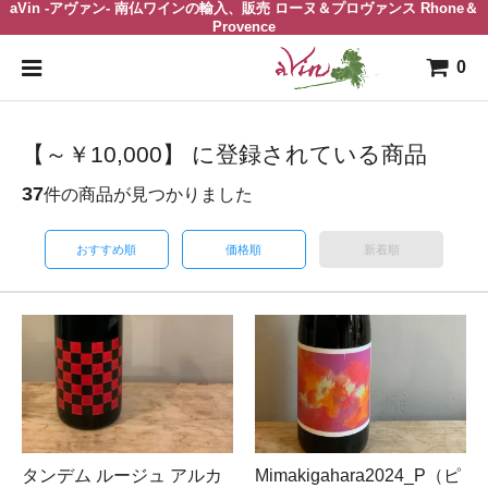
aVin -アヴァン- 南仏ワインの輸入、販売 ローヌ＆プロヴァンス Rhone＆
Provence
0
【～￥10,000】 に登録されている商品
37
件の商品が見つかりました
おすすめ順
価格順
新着順
タンデム ルージュ アルカ
Mimakigahara2024_P（ピ