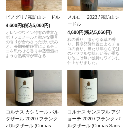
ピノグリ / 霧訪山シードル
メルロー 2023 / 霧訪山シ
ードル
4,600円(税込5,060円)
4,600円(税込5,060円)
オレンジワイン特有の豊富な
ポリフェノールと微かな薬草
和の香り、微かな薬草の香
の香りが合わさった快い渋み
り、長期発酵静置によるチョ
と、長期発酵静置によるチョ
コの香り、当たり年ならでは
コを思わせる香りや蒸留酒の
のパワフルな味わい等が重な
ような熟成香が重なる
り他には無い独特なワインに
仕上がりました。
コルナス カシミール バル
コルナス サンスフル アジ
タザール 2020 / フランク
ョーテ 2020 / フランク バ
バルタザール (Cornas
ルタザール (Cornas Sans