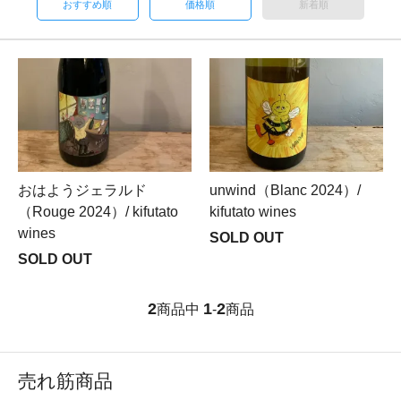
おすすめ順
価格順
新着順
おはようジェラルド
unwind（Blanc 2024）/
（Rouge 2024）/ kifutato
kifutato wines
wines
SOLD OUT
SOLD OUT
2
1
2
商品中
-
商品
売れ筋商品