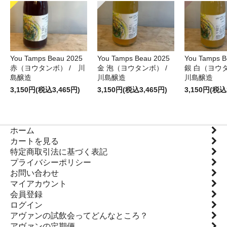
You Tamps Beau 2025
You Tamps Beau 2025
You Tamps B
赤（ヨウタンボ） / 川
金 泡（ヨウタンボ） /
銀 白（ヨウ
島醸造
川島醸造
川島醸造
3,150円(税込3,465円)
3,150円(税込3,465円)
3,150円(税込
ホーム
カートを見る
特定商取引法に基づく表記
プライバシーポリシー
お問い合わせ
マイアカウント
会員登録
ログイン
アヴァンの試飲会ってどんなところ？
アヴァンの定期便