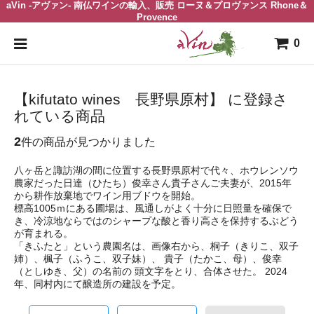
aVin -アヴァン- 南仏ワインの輸入、販売 ローヌ＆プロヴァンス Rhone＆
Provence
0
【kifutato wines 長野県原村】 に登録さ
れている商品
2
件の商品が見つかりました
八ヶ岳と諏訪湖の間に位置する長野県原村で代々、ホウレンソウ
農家だった日達（ひたち）俊幸さん貴子さんご夫妻が、2015年
から耕作放棄地でワイン用ブドウを開始。
標高1005ｍにある圃場は、風通しがよく十分に日照量を確保で
き、冷涼地ならではのシャープな酸と香り高さを保持するぶどう
が育まれる。
「きふたと」という農園名は、画像右から、桐子（きりこ、双子
姉）、楓子（ふうこ、双子妹）、 貴子（たかこ、母）、俊幸
（としゆき、父）の名前の 頭文字をとり、合体させた。 2024
年、同村内にて醸造所の建設を予定。